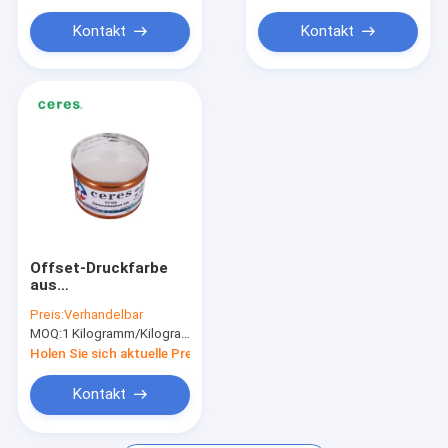
Kontakt
Kontakt
Offset-Druckfarbe
aus
kohlenstofffreiem
Preis:
Verhandelbar
Papier
MOQ:
1 Kilogramm/Kilogramm
Holen Sie sich aktuelle Preis
Kontakt