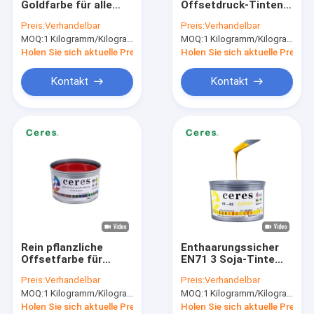
Goldfarbe für alle
Offsetdruck-Tinten-
Offsetdruckplatten
Papiersorten mit
Gemüsebasis-
Preis:
Verhandelbar
Preis:
Verhandelbar
hoher Konzentration
Mineral-freies nicht
MOQ:
Druck von Gummi-Dekkengut
1 Kilogramm/Kilogramm
MOQ:
1 Kilogramm/Kilogramm
VOC
Holen Sie sich aktuelle Preis
Holen Sie sich aktuelle Preis
Offsetdruck-Chemikalien
Kontakt
Kontakt
Offsetdruckmaterial
Ersatzteile für Druckmaschinen
Sicherheits-Wasserzeichenpapier
Doppelschleiferdraht
BOPP-Wärmelaminierungsfolie
Rein pflanzliche
Enthaarungssicher
UV-flexo Tinte
Offsetfarbe für
EN71 3 Soja-Tinte
Lebensmittelverpackungen
Zyan Magenta Glanz
Preis:
Verhandelbar
Preis:
Verhandelbar
Umweltschonende
UVsiebdruckfarbe
MOQ:
1 Kilogramm/Kilogramm
MOQ:
1 Kilogramm/Kilogramm
Tinte
Holen Sie sich aktuelle Preis
Holen Sie sich aktuelle Preis