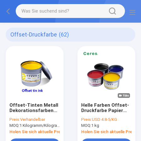
Offset-Druckfarbe
(62)
Offset-Tinten Metall
Helle Farben Offset-
Dekorationsfarben
Druckfarbe Papier
für 3 Stück kann
mit hohem Glanz
Preis:
Verhandelbar
Preis:
USD 4.8-5/KG
Ofen trocknen
Cmykfarben Magenta
MOQ:
1 Kilogramm/Kilogramm
MOQ:
1 kg
Holen Sie sich aktuelle Preis
Holen Sie sich aktuelle Preis