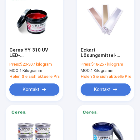
Ceres YY-310 UV-
Eckart-
LED-
Lösungsmittel-
Offsetdruckfarbe mit
basierte Offset-
Preis:
$20-30 / kilogram
Preis:
$18-25 / kilogram
100~150 µm Dicke
Druckfarbe aus Gold
MOQ:
1 Kilogramm
MOQ:
1 Kilogramm
und CMYK-Pantone-
und Silber für das
Farben für
Blattpapierdruck in 1
Holen Sie sich aktuelle Preis
Holen Sie sich aktuelle Preis
hochwertigen Druck
kg/Dose
Kontakt
Kontakt
Haus
Produkte
VR Show