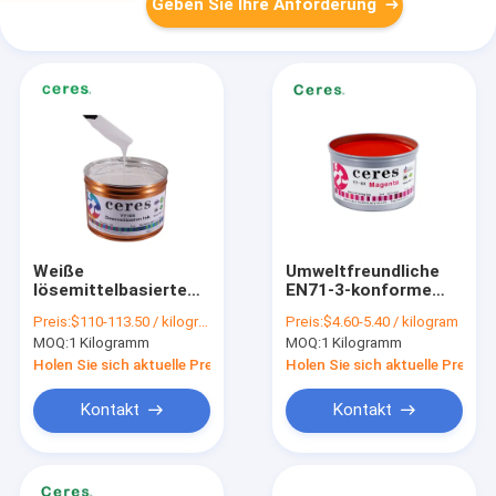
Geben Sie Ihre Anforderung
Weiße
Umweltfreundliche
lösemittelbasierte
EN71-3-konforme
Offsetdruckfarbe für
Offsetdruckfarbe auf
Preis:
$110-113.50 / kilogram
Preis:
$4.60-5.40 / kilogram
Expressrechnungen
Lösungsmittelbasis
MOQ:
1 Kilogramm
MOQ:
1 Kilogramm
in 1kg/Dose
YT-03 CMYK-Tinte
Verpackung
für qualitativ
Holen Sie sich aktuelle Preis
Holen Sie sich aktuelle Preis
hochwertigen Druck
Kontakt
Kontakt