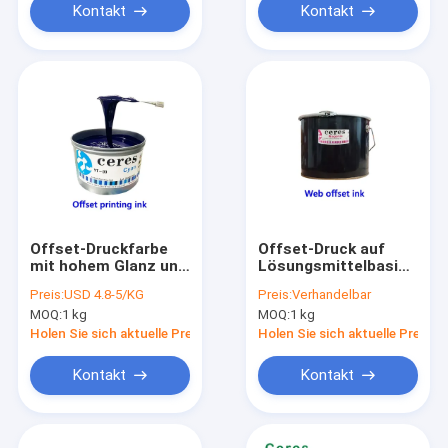
Kontakt
Kontakt
Offset-Druckfarbe
Offset-Druck auf
mit hohem Glanz und
Lösungsmittelbasis
schneller Trocknung
Tinte Coldset
Preis:
USD 4.8-5/KG
Preis:
Verhandelbar
CMYK Ceres-
Webzeitung
MOQ:
1 kg
MOQ:
1 kg
Lösungsmittel-
Broschüren 18 kg
basierte Druckfarben
Fass
Holen Sie sich aktuelle Preis
Holen Sie sich aktuelle Preis
Kontakt
Kontakt