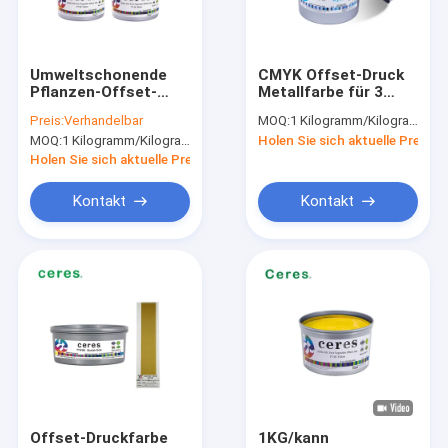
Über uns
Fabrik-Ausflug
Umweltschonende
CMYK Offset-Druck
Pflanzen-Offset-
Metallfarbe für 3
Qualitätskontrolle
Druckfarbe für
Stück Packung
Preis:
Verhandelbar
MOQ:
1 Kilogramm/Kilogramm
Lebensmittelverpackungen
Dosen
MOQ:
1 Kilogramm/Kilogramm
Holen Sie sich aktuelle Preis
Treten Sie mit uns in Verbindung
Holen Sie sich aktuelle Preis
Nachrichten
Kontakt
Kontakt
Fordern Sie ein Zitat
Offset-Druckfarbe
UV-Offset-Tinte
Sicherheits-Druckfarbe
Offset-Druckfarbe
1KG/kann