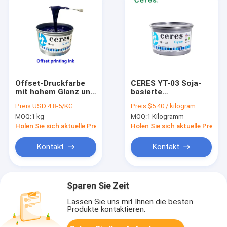
Offset-Druckfarbe
CERES YT-03 Soja-
mit hohem Glanz und
basierte
schneller Trocknung
hochglänzende,
Preis:
USD 4.8-5/KG
Preis:
$5.40 / kilogram
CMYK Ceres-
schnell trocknende
MOQ:
1 kg
MOQ:
1 Kilogramm
Lösungsmittel-
Offsetdruckfarbe
basierte Druckfarben
CMYK
Holen Sie sich aktuelle Preis
Holen Sie sich aktuelle Preis
Kontakt
Kontakt
Sparen Sie Zeit
Lassen Sie uns mit Ihnen die besten
Produkte kontaktieren.