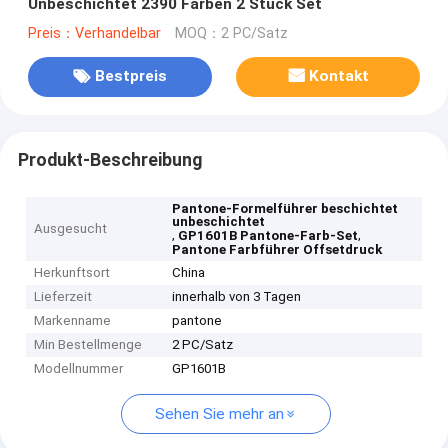
Unbeschichtet 2390 Farben 2 Stück Set
Preis：Verhandelbar
MOQ：2 PC/Satz
Bestpreis
Kontakt
Produkt-Beschreibung
Pantone-Formelführer beschichtet
unbeschichtet
Ausgesucht
,
,
GP1601B Pantone-Farb-Set
Pantone Farbführer Offsetdruck
Herkunftsort
China
Lieferzeit
innerhalb von 3 Tagen
Markenname
pantone
Min Bestellmenge
2 PC/Satz
Modellnummer
GP1601B
Sehen Sie mehr an