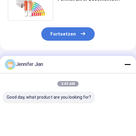
Unbeschichtet 2390 Farben 2
Stück Set
Fortsetzen
Empfohlene Produkte
Jennifer Jian
3:49 AM
Good day, what product are you looking for?
Automatische Decke
SM52/GTO52
Ceres Sm102
Waschwäsche Roll
Tintenkanalfolie für
Tintenkanalfol
Mitsubishi Offset-
Offsetdruckmaschinen
Offsetdruckm
Druck Nicht gewebte
57.5*22.8*7cm