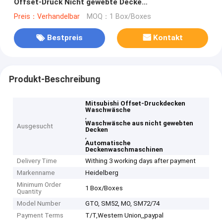
Offset-Druck Nicht gewebte Decke
Reinigungswäsche
Preis：Verhandelbar
MOQ：1 Box/Boxes
Bestpreis
Kontakt
Produkt-Beschreibung
Mitsubishi Offset-Druckdecken
Waschwäsche
,
Waschwäsche aus nicht gewebten
Ausgesucht
Decken
,
Automatische
Deckenwaschmaschinen
Delivery Time
Withing 3 working days after payment
Markenname
Heidelberg
Minimum Order
1 Box/Boxes
Quantity
Model Number
GTO, SM52, MO, SM72/74
Payment Terms
T/T,Western Union,,paypal