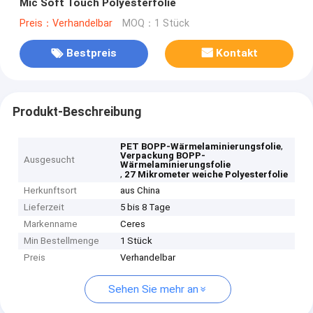
Mic Soft Touch Polyesterfolie
Preis：Verhandelbar
MOQ：1 Stück
Bestpreis
Kontakt
Produkt-Beschreibung
,
PET BOPP-Wärmelaminierungsfolie
Verpackung BOPP-
Ausgesucht
Wärmelaminierungsfolie
,
27 Mikrometer weiche Polyesterfolie
Herkunftsort
aus China
Lieferzeit
5 bis 8 Tage
Markenname
Ceres
Min Bestellmenge
1 Stück
Preis
Verhandelbar
Sehen Sie mehr an