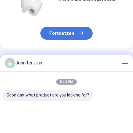
Verpackung 27 Mic Soft
Touch Polyesterfolie
Fortsetzen
Empfohlene Produkte
Jennifer Jian
5:13 PM
Good day, what product are you looking for?
Holographische Folie
Gewebe 16 Mikron
PET 27 Mic
Plain Matt
Warmstempelfilm 18
Warmstempelf
Transparent
Mikron
Unsichtbare T
Warmstempel Fim
Druckreaktiver
Blaue Bopp-