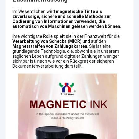
Offsetdruckplatten
Im Wesentlichen wird
magnetische Tinte als
zuverlässige, sichere und schnelle Methode zur
Druck von Gummi-Dekkengut
Codierung von Informationen verwendet, die
automatisch von Maschinen gelesen werden können.
Offsetdruck-Chemikalien
Ihre wichtigste Rolle spielt sie in der Finanzwelt für die
Verarbeitung von Schecks (MICR)
und auf den
Offsetdruckmaterial
Magnetstreifen von Zahlungskarten
. Sie ist eine
grundlegende Technologie, die, obwohl sie in unserem
täglichen Leben aufgrund digitaler Zahlungen weniger
Ersatzteile für Druckmaschinen
sichtbar ist, nach wie vor ein Rückgrat der sicheren
Dokumentenverarbeitung darstellt.
Sicherheits-Wasserzeichenpapier
Doppelschleiferdraht
BOPP-Wärmelaminierungsfolie
UV-flexo Tinte
UVsiebdruckfarbe