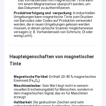
Das Vorhandensein von magnetischer Tinte kann
mit einem Magnetsensor überprüft werden, um
das Dokument zu authentifizieren.
Produktverfolgung und -verpackung:
In industriellen
Umgebungen kann magnetische Tinte zum Drucken
von Barcodes oder Codes auf Produkten verwendet
werden, die in rauen Umgebungen gelesen werden
müssen, in denen optische Scanner möglicherweise
versagen (z. B. Vorhandensein von Schmutz, Öl oder
wenig Licht).
Haupteigenschaften von magnetischer
Tinte
Magnetische Partikel:
Enthält 20-40 % magnetisches
Haus
Eisenoxid (Fe₃O₄).
Maschinenlesbar:
Sein Wert liegt nicht in seinem
Produkte
visuellen Erscheinungsbild für Menschen, sondern in
dem magnetischen Signal, das es für Maschinen
erzeugt.
VR Show
Haltbarkeit:
Die gedruckten Zeichen sind sehr