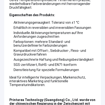
Ceres Temperaturempfindliche Tinten liefern präzise,
wiederholbare Farbveränderungen mit hervorragender
Druckfähigkeit.
Eigenschaften des Produkts:
Aktivierungsgenauigkeit: Toleranz von ±1 °C
Erhältlich in reversiblen und irreversiblen Fassungen
Individuelle Aktivierungstemperaturen auf Ihre
Anforderungen zugeschnitten
Farboptionen: mehrere Standard- und
benutzerdefinierte Farbünderungen
Kompatibel mit Offset-, Siebdrucker-, Flexo- und
Gravurdruckverfahren
Ausgezeichnete Haftung und Reibungsbeständigkeit
SGS-zertifiziert, RoHS- und EN71-konform
Dienstleistung für spezielle Formulierungen
Ideal für intelligente Verpackungen, Markenschutz,
Haus
interaktives Marketing und funktionelle
Temperaturindikatoren.
Produkte
VR Show
Printarea Technology (Guangdong) Co., Ltd. wurde von
der chinesischen Regierung in der Zwischenzeit mit