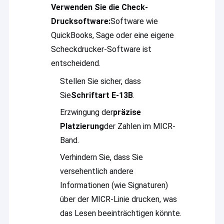
Area Technology Co., Ltd., die seit mehr als 20 Jahren seit 2004
Verwenden Sie die Check-
Über uns
eine eigene professionelle Tinteforschungsabteilung hat.Wir
Drucksoftware:
Software wie
sind professionell in der Forschung beschäftigt, Entwicklung,
Fabrik-Ausflug
Verkauf und Service von Offset/UV Flexo/Wasser-basierten
QuickBooks, Sage oder eine eigene
Druckfarben, Sicherheitsfarben, Druckersatzteilen,
Scheckdrucker-Software ist
Druckmaterialien, Druckmaschinen und so weiter.AußerdemUm
Qualitätskontrolle
den Anforderungen der Kunden gerecht zu werden, könnten wir
entscheidend.
alle Arten von Pantone-Farbtinten herstellen.
Treten Sie mit uns in Verbindung
Stellen Sie sicher, dass
Sie
Schriftart E-13B
.
Nachrichten
Erzwingung der
präzise
Fordern Sie ein Zitat
Platzierung
der Zahlen im MICR-
Band.
Verhindern Sie, dass Sie
Offset-Druckfarbe
versehentlich andere
Informationen (wie Signaturen)
UV-Offset-Tinte
über der MICR-Linie drucken, was
Sicherheits-Druckfarbe
das Lesen beeinträchtigen könnte.