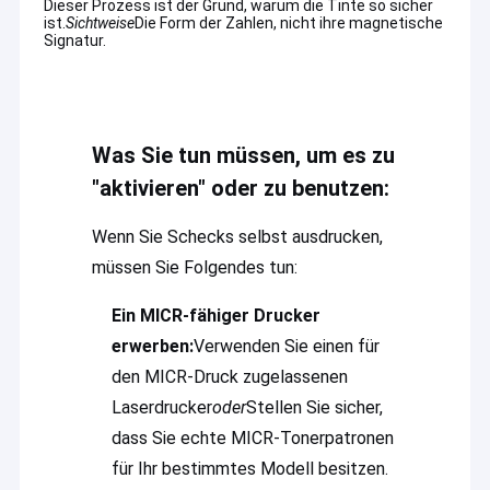
Dieser Prozess ist der Grund, warum die Tinte so sicher
ist.
Sichtweise
Die Form der Zahlen, nicht ihre magnetische
Signatur.
Was Sie tun müssen, um es zu
"aktivieren" oder zu benutzen:
Wenn Sie Schecks selbst ausdrucken,
müssen Sie Folgendes tun:
Ein MICR-fähiger Drucker
erwerben:
Verwenden Sie einen für
Haus
den MICR-Druck zugelassenen
Laserdrucker
oder
Stellen Sie sicher,
Produkte
dass Sie echte MICR-Tonerpatronen
VR Show
Guangzhou Print Area Technology Co., Ltd. ist eine Firma mit
für Ihr bestimmtes Modell besitzen.
Sitz in Guangzhou.
ist eine Niederlassung der Guangzhou Print