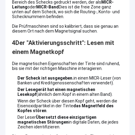
Bereich des Schecks gedruckt werden, der als
MICR-
Leitung
oder
MICR-Band
Dies ist die freie Zone ganz
unten auf dem Scheck, wo sich die Routing-, Konto- und
Schecknummern befinden.
Die Prüfmaschinen sind so kalibriert, dass sie genau an
diesem Ort nach dem Magnetsignal suchen.
4Der "Aktivierungsschritt": Lesen mit
einem Magnetkopf
Die magnetischen Eigenschaften der Tinte sind ruhend,
bis sie mit der richtigen Maschine interagieren.
Der Scheck ist ausgegeben.
in einen MICR-Leser (von
Banken und Kreditgenossenschaften verwendet).
Der Lesegerät hat einen magnetischen
Lesekopf
(ähnlich dem Kopf in einem alten Band).
Wenn der Scheck über diesen Kopf geht, werden die
Eisenoxidpartikel in der Tinte
das Magnetfeld des
Kopfes stören
.
Der Leser
Übersetzt diese einzigartigen
magnetischen Störungen
in digitale Daten, die jedes
Zeichen identifizieren.