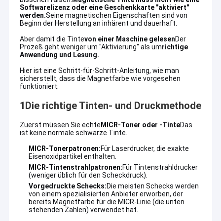
Softwarelizenz oder eine Geschenkkarte "aktiviert"
werden.
Seine magnetischen Eigenschaften sind von
Beginn der Herstellung an inhärent und dauerhaft.
Aber damit die Tinte
von einer Maschine gelesen
Der
Prozeß geht weniger um "Aktivierung" als um
richtige
Anwendung und Lesung.
Hier ist eine Schritt-für-Schritt-Anleitung, wie man
sicherstellt, dass die Magnetfarbe wie vorgesehen
funktioniert:
1Die richtige Tinten- und Druckmethode
Zuerst müssen Sie echte
MICR-Toner oder -Tinte
Das
ist keine normale schwarze Tinte.
MICR-Tonerpatronen:
Für Laserdrucker, die exakte
Eisenoxidpartikel enthalten.
MICR-Tintenstrahlpatronen:
Für Tintenstrahldrucker
(weniger üblich für den Scheckdruck).
Vorgedruckte Schecks:
Die meisten Schecks werden
von einem spezialisierten Anbieter erworben, der
bereits Magnetfarbe für die MICR-Linie (die unten
stehenden Zahlen) verwendet hat.