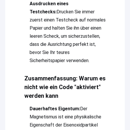
Ausdrucken eines
Offsetdruckplatten
Testchecks:
Drucken Sie immer
Druck von Gummi-Dekkengut
zuerst einen Testcheck auf normales
Papier und halten Sie ihn über einen
Offsetdruck-Chemikalien
leeren Scheck, um sicherzustellen,
Offsetdruckmaterial
dass die Ausrichtung perfekt ist,
bevor Sie Ihr teures
Ersatzteile für Druckmaschinen
Sicherheitspapier verwenden.
Sicherheits-Wasserzeichenpapier
Zusammenfassung: Warum es
Doppelschleiferdraht
nicht wie ein Code "aktiviert"
BOPP-Wärmelaminierungsfolie
werden kann
UV-flexo Tinte
Dauerhaftes Eigentum:
Der
Magnetismus ist eine physikalische
UVsiebdruckfarbe
Eigenschaft der Eisenoxidpartikel